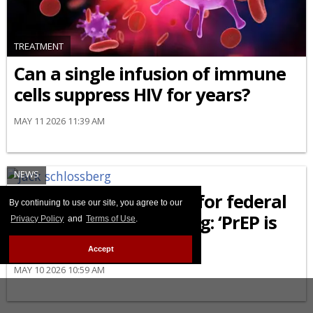
TREATMENT
Can a single infusion of immune
cells suppress HIV for years?
MAY 11 2026 11:39 AM
NEWS
Jack Schlossberg calls for federal
By continuing to use our site, you agree to our
HIV prevention funding: ‘PrEP is
Privacy Policy
and
Terms of Use
.
not a luxury drug’
Accept
MAY 10 2026 10:59 AM