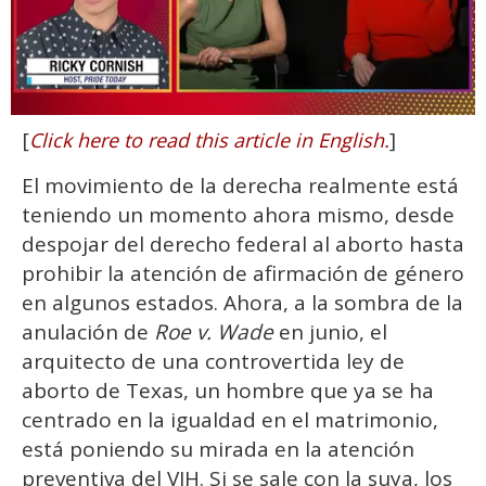
0
[
]
Click here to read this article in English.
of
1
minute,
El movimiento de la derecha realmente está
15
seconds
teniendo un momento ahora mismo, desde
despojar del derecho federal al aborto hasta
prohibir la atención de afirmación de género
en algunos estados. Ahora, a la sombra de la
anulación de
Roe v. Wade
en junio, el
arquitecto de una controvertida ley de
aborto de Texas, un hombre que ya se ha
centrado en la igualdad en el matrimonio,
está poniendo su mirada en la atención
preventiva del VIH. Si se sale con la suya, los