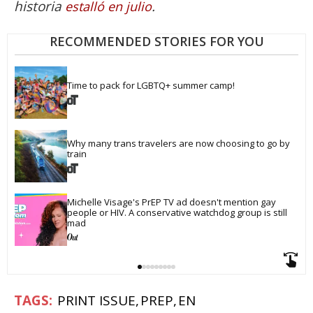
historia
.
estalló en julio
RECOMMENDED STORIES FOR YOU
Time to pack for LGBTQ+ summer camp!
Why many trans travelers are now choosing to go by 
train
Michelle Visage's PrEP TV ad doesn't mention gay 
people or HIV. A conservative watchdog group is still 
mad
PRINT ISSUE
PREP
EN